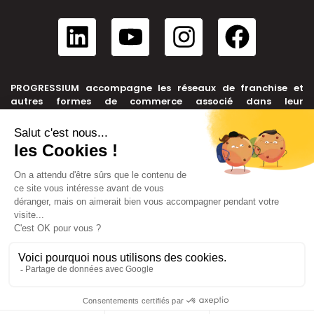
PROGRESSIUM accompagne les réseaux de franchise et
autres formes de commerce associé dans leur
développement, depuis leur création jusqu’à leur cession.
NOUS CONTACTER
+33 6 99 39 91 46
contact@progressium.fr
56 rue de la République, 69002 LYON
LIENS
Plan du site
Mentions légales