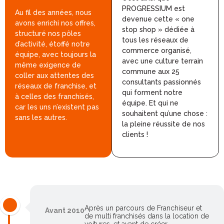
PROGRESSIUM est
Au fil des années, nous
devenue cette « one
avons enrichi nos offres,
stop shop » dédiée à
structuré nos pôles
tous les réseaux de
d’activité, étoffé notre
commerce organisé,
équipe, avec toujours la
avec une culture terrain
même exigence de
commune aux 25
coller aux attentes des
consultants passionnés
réseaux de franchise, et
qui forment notre
à celles des franchisés,
équipe. Et qui ne
car les uns n’existent pas
souhaitent qu’une chose :
sans les autres.
la pleine réussite de nos
clients !
Après un parcours de Franchiseur et
Avant 2010
de multi franchisés dans la location de
voitures, et avant de créer