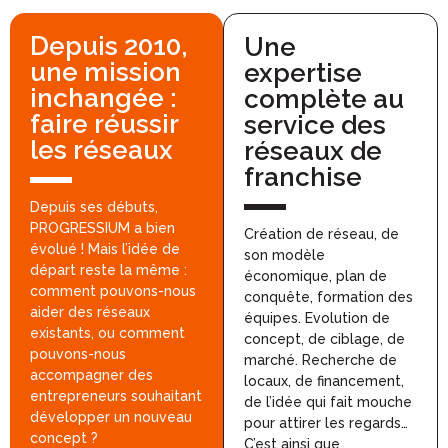
Depuis 2010,
Une
une mission
expertise
inchangée :
complète au
faire réussir
service des
les réseaux
réseaux de
franchise
Depuis ses débuts,
PROGRESSIUM a bien
Création de réseau, de
évolué ! Mais l’idée de
son modèle
départ reste la même :
économique, plan de
comment pouvons-nous
conquête, formation des
aider des réseaux
équipes. Evolution de
existants, ou comment
concept, de ciblage, de
pouvons-nous
marché. Recherche de
accompagner des
locaux, de financement,
entrepreneurs souhaitant
de l’idée qui fait mouche
développer un nouveau
pour attirer les regards…
concept ?
C’est ainsi que