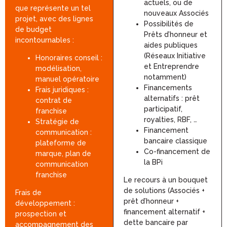
actuels, ou de
que représente un tel
nouveaux Associés
projet, avec des lignes
Possibilités de
de budget
Prêts d’honneur et
incontournables :
aides publiques
(Réseaux Initiative
Honoraires conseil :
et Entreprendre
modélisation,
notamment)
manuel opératoire
Financements
Frais juridiques :
alternatifs : prêt
contrat de
participatif,
franchise
royalties, RBF, …
Stratégie de
Financement
communication :
bancaire classique
plateforme de
Co-financement de
marque, plan de
la BPi
communication
franchise
Le recours à un bouquet
de solutions (Associés +
Frais de
prêt d’honneur +
développement :
financement alternatif +
prospection et
dette bancaire par
accompagnement des