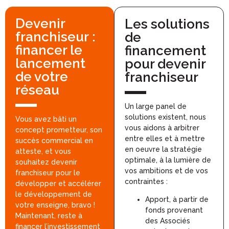
Devenir
Les solutions
franchiseur :
de
financer le
financement
lancement
pour devenir
de votre
franchiseur
réseau
Un large panel de
solutions existent, nous
Vous avez bâti un
vous aidons à arbitrer
concept prometteur, son
entre elles et à mettre
succès commercial en
en oeuvre la stratégie
atteste, et vous
optimale, à la lumière de
souhaitez devenir
vos ambitions et de vos
franchiseur pour le
contraintes :
développer et accélérer
le développement de
Apport, à partir de
votre enseigne, bravo !
fonds provenant
Maintenant, reste à
des Associés
financer l’investissement