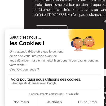
professionnalisme et à leur passion, chaque éta
parfaitement orchestrée, et nous avons pu avan
sérénité. PROGRESSIUM n'est pas seulement un
H
Lire la suite
PROGRESSIUM ne facilite pas seulement les rel
franchiseurs, mais apporte également un réseau
temps grâce à leurs connaissances approfondi
l'immobilier dans les villes. Depuis 4 ans, je 