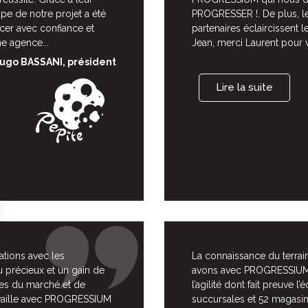
pe de notre projet a été
PROGRESSER !. De plus, l
cer avec confiance et
partenaires éclaircissent
e agence...
Jean, merci Laurent pour 
ugo BASSANI, président
Lire la suite
ations avec les
La connaissance du terrain
 précieux et un gain de
avons avec PROGRESSIUM u
es du marché et de
l’agilité dont fait preuve
travaille avec PROGRESSIUM
succursales et 52 magasins