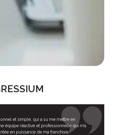
OGRESSIUM
ionnel et simple, qui a su me mettre en
e équipe réactive et professionnelle qui m’a
tée en puissance de ma franchise.