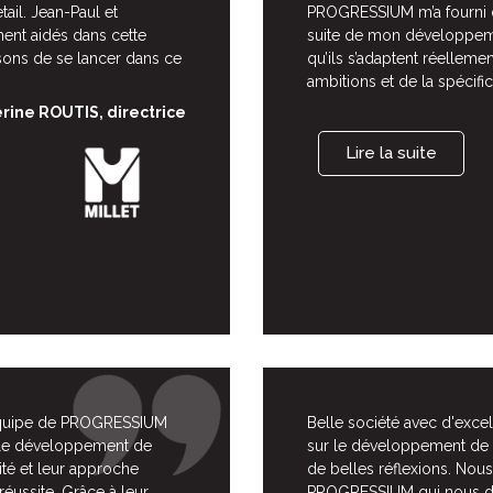
tail. Jean-Paul et
PROGRESSIUM m’a fourni d
nt aidés dans cette
suite de mon développeme
isons de se lancer dans ce
qu’ils s’adaptent réellem
ambitions et de la spécif
rine ROUTIS, directrice
Lire la suite
'équipe de PROGRESSIUM
Belle société avec d'exc
le développement de
sur le développement de 
vité et leur approche
de belles réflexions. Nous
éussite. Grâce à leur
PROGRESSIUM qui nous do