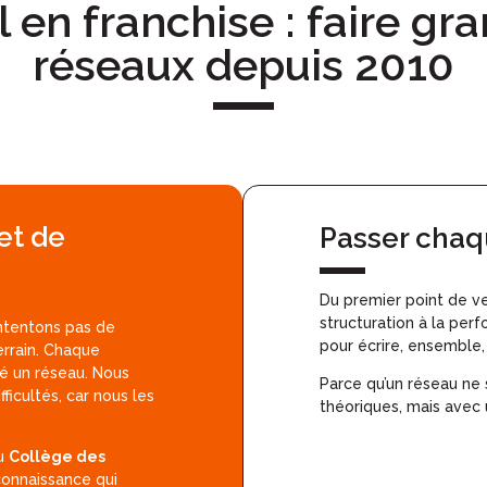
 en franchise : faire gra
réseaux depuis 2010
et de
Passer chaq
Du premier point de ven
structuration à la pe
ntentons pas de
pour écrire, ensemble,
errain. Chaque
é un réseau. Nous
Parce qu’un réseau ne 
ficultés, car nous les
théoriques, mais avec
au
Collège des
connaissance qui