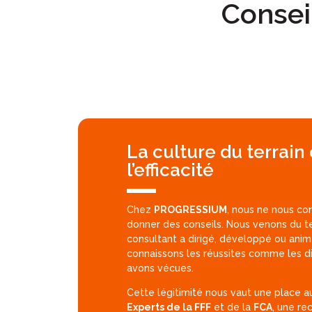
Conseil
La culture du terrain 
l’efficacité
Chez
PROGRESSIUM
, nous ne nous co
donner des conseils. Nous venons du t
consultant a dirigé, développé ou anim
connaissons les réussites comme les dif
avons vécues.
Cette légitimité nous vaut une place 
Experts de la FFF
et de la
FCA
, une re