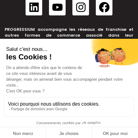
PROGRESSIUM accompagne les réseaux de franchise et
autres formes de commerce associé dans leur
développement, depuis leur création jusqu’à leur cession.
NOUS CONTACTER
+33 6 99 39 91 46
contact@progressium.fr
56 rue de la République, 69002 LYON
LIENS
Plan du site
Mentions légales