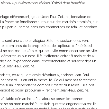
 réseau » publiée ce mois-ci dans l’Officiel de la franchise.
antage différenciant, ajoute Jean-Paul Zeitline, fondateur de
 La franchise fonctionne surtout sur des marchés atomisés, sur
a plupart du temps dans des commerces de retail et certaines
s sont une cible privilégiée. Selon le secteur, elles vont
es domaines de la propreté ou de l’optique. « L’intérêt est
ui ne part pas de zéro et qui peut vite commencer son activité.
démarrer un business. Il faut attendre entre 18 mois et deux
éjà de l’expérience dans l’entrepreneuriat, et souvent déjà un
ue Jean-Paul Zeitline.
ndants, ceux qui ont envie d’évoluer », analyse Jean-Paul
par hasard. Ils en ont la mentalité. Ce qui n’est pas forcement
e si un indépendant a compris l’intérêt d’un réseau, il a pris
ncept et poser problème », renchérit Jean-Paul Zeitline.
 véritable démarche. ll faut alors se poser les bonnes
igne selon mon marché ? Les frais que cela engendre valent-ils
? « Il y a une certaine fierté à être indépendant mais parfois