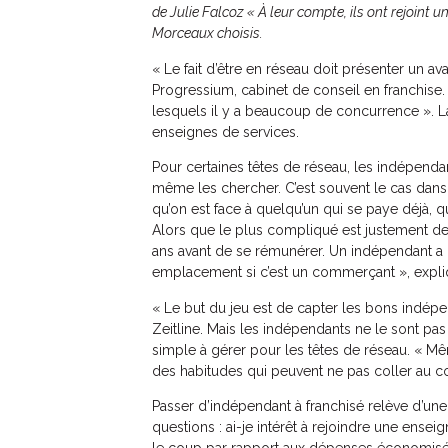
de Julie Falcoz « À leur compte, ils ont rejoint un
Morceaux choisis.
« Le fait d’être en réseau doit présenter un av
Progressium, cabinet de conseil en franchise.
lesquels il y a beaucoup de concurrence ». L
enseignes de services.
Pour certaines têtes de réseau, les indépendant
même les chercher. C’est souvent le cas dans l
qu’on est face à quelqu’un qui se paye déjà, q
Alors que le plus compliqué est justement de 
ans avant de se rémunérer. Un indépendant a d
emplacement si c’est un commerçant », expliq
« Le but du jeu est de capter les bons indépe
Zeitline. Mais les indépendants ne le sont pas 
simple à gérer pour les têtes de réseau. « Mêm
des habitudes qui peuvent ne pas coller au co
Passer d’indépendant à franchisé relève d’une
questions : ai-je intérêt à rejoindre une ense
le coup par rapport aux dépenses économisées 