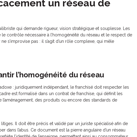
icacement un réseau de
ilibriste qui demande rigueur, vision stratégique et souplesse. Les
re le contrôle nécessaire à l’homogénéité du réseau et le respect de
ne s’improvise pas : il s’agit d’un rôle complexe, qui mêle
rantir l’homogénéité du réseau
radoxe : juridiquement indépendant, le franchisé doit respecter les
adre est formalisé dans un contrat de franchise, qui définit les
de l’aménagement, des produits ou encore des standards de
itiges. Il doit être précis et validé par un juriste spécialisé afin de
ber dans l’abus. Ce document est la pierre angulaire d’un réseau
flète l’identité de l’enseigne, permettant ainsi au consommateur