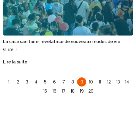
La crise sanitaire, révélatrice de nouveaux modes de vie
(suite…)
Lire la suite
1
2
3
4
5
6
7
8
9
10
11
12
13
14
15
16
17
18
19
20