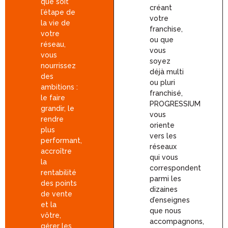
que soit
créant
l’étape de
votre
la vie de
franchise,
votre
ou que
réseau,
vous
vous
soyez
nourrissez
déjà multi
des
ou pluri
ambitions :
franchisé,
le faire
PROGRESSIUM
grandir, le
vous
rendre
oriente
plus
vers les
performant,
réseaux
accroître
qui vous
la
correspondent
rentabilité
parmi les
des points
dizaines
de vente
d’enseignes
et la
que nous
vôtre,
accompagnons,
gérer les