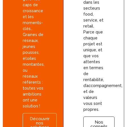
dans les
caps de
secteurs
croissance
food,
et les
service, et
moments-
retail.
clés…
Parce que
Graines de
chaque
réseaux,
projet est
jeunes
unique, et
pousses,
que vos
étoiles
attentes
montantes,
en termes
ou
de
réseaux
rentabilité,
référents :
d’accompagnement,
toutes vos
et de
ambitions
valeurs
ont une
vous sont
solution !
propres.
Découvrir
Nos
nos
conseils