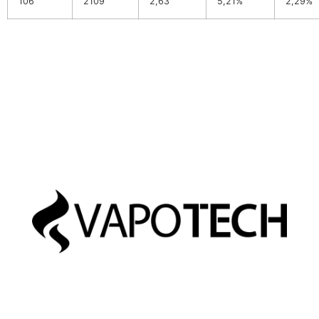
106
2109
2,63
5,21%
2,29%