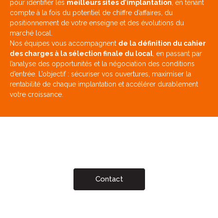
pour identifier les
meilleurs sites d’implantation
, en tenant
compte à la fois du potentiel de chiffre d’affaires, du
positionnement de votre enseigne et des évolutions du
marché local.
Nos équipes vous accompagnent
de la définition du cahier
des charges à la sélection finale du local
, en passant par
l’analyse des opportunités et la négociation des conditions
d’entrée. L’objectif : sécuriser vos ouvertures, maximiser la
rentabilité de chaque implantation et accélérer durablement
votre croissance.
Contact