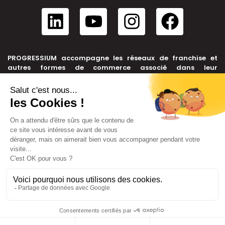
PROGRESSIUM accompagne les réseaux de franchise et
autres formes de commerce associé dans leur
développement, depuis leur création jusqu’à leur cession.
NOUS CONTACTER
+33 6 99 39 91 46
contact@progressium.fr
56 rue de la République, 69002 LYON
LIENS
Plan du site
Mentions légales