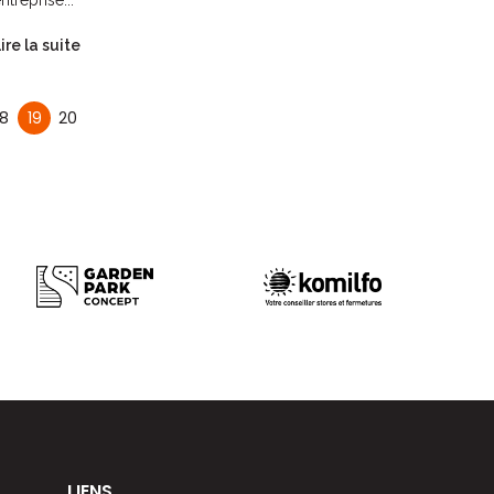
ire la suite
18
19
20
LIENS