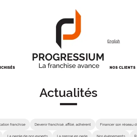
English
NCHISÉS
NOS CLIENTS
Actualités
ation franchise
Devenir franchisé, affilié, adhérent
Financer son réseau d
La parole de nos experts
La presse en parle
Nos évènements
R