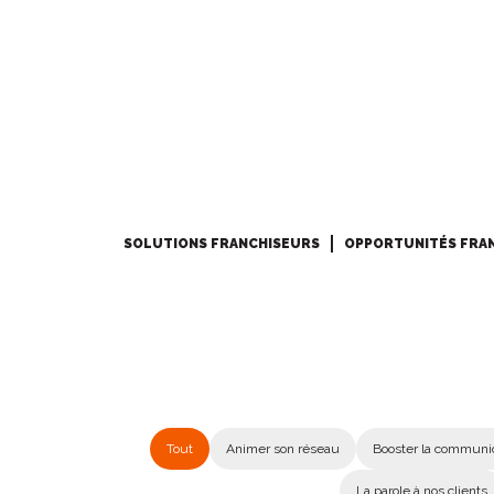
SOLUTIONS FRANCHISEURS
OPPORTUNITÉS FRA
Tout
Animer son réseau
Booster la communic
La parole à nos clients