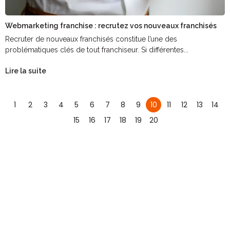
Webmarketing franchise : recrutez vos nouveaux franchisés
Recruter de nouveaux franchisés constitue l’une des
problématiques clés de tout franchiseur. Si différentes...
Lire la suite
1
2
3
4
5
6
7
8
9
10
11
12
13
14
15
16
17
18
19
20